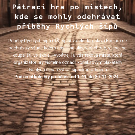
Pátrací hra po místech,
kde se mohly odehrávat
příběhy Rychlých šípů
Příběhy Rychlých šípů (RŠ) spisovatele Jaroslava Foglara se
odehrávaly všude kolem nás – na ulici, v obchodě, v lese, na
koupališti, ve škole… Vypátrej i u vás taková místa, která
organizátor hry viditelně označil komiksovým plakátem
Rychlých šípů a vyhraj šípáckou odměnu.
Podzimní kolo hry proběhne od 1. 11. do 30. 11. 2024.