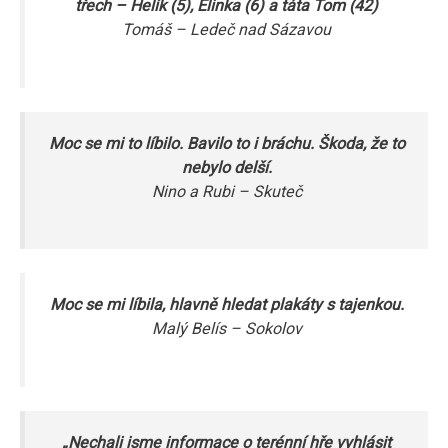
třech – Helík (5), Elinka (6) a táta Tom (42)
Tomáš – Ledeč nad Sázavou
Moc se mi to líbilo. Bavilo to i bráchu. Škoda, že to
nebylo delší.
Nino a Rubi – Skuteč
Moc se mi líbila, hlavně hledat plakáty s tajenkou.
Malý Belís – Sokolov
„Nechali jsme informace o terénní hře vyhlásit