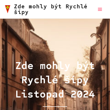
Přeskočit
Zde mohly být Rychlé
na
šípy
Main
obsah
Men
Zde mohly být
Rychlé šípy
Listopad 2024