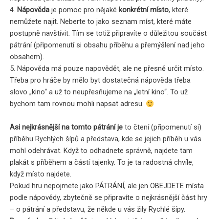
4.
Nápověda
je pomoc pro nějaké
konkrétní místo
, které
nemůžete najit. Neberte to jako seznam míst, které máte
postupně navštívit. Tím se totiž připravíte o důležitou součást
pátrání (připomenutí si obsahu příběhu a přemýšlení nad jeho
obsahem).
5. Nápověda má pouze napovědět, ale ne přesně určit místo.
Třeba pro hráče by mělo byt dostatečná nápověda třeba
slovo „kino“ a už to neupřesňujeme na „letní kino“. To už
bychom tam rovnou mohli napsat adresu.
Asi nejkrásnější na tomto pátrání je
to čtení (připomenutí si)
příběhu Rychlých šípů a představa, kde se jejich příběh u vás
mohl odehrávat. Když to odhadnete správně, najdete tam
plakát s příběhem a částí tajenky. To je ta radostná chvíle,
když místo najdete.
Pokud hru nepojmete jako PÁTRÁNÍ, ale jen OBEJDETE místa
podle nápovědy, zbytečně se připravíte o nejkrásnější část hry
– o pátrání a představu, že někde u vás žily Rychlé šípy.