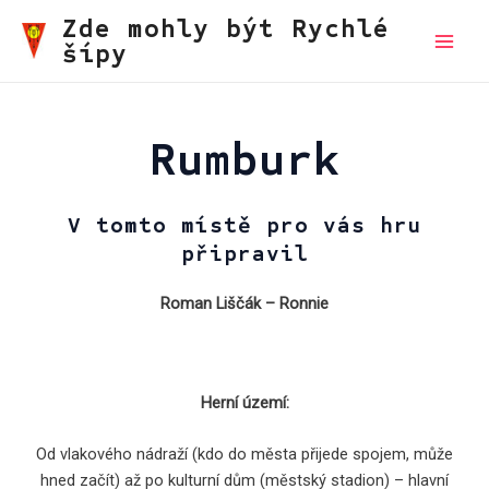
Přeskočit
Zde mohly být Rychlé
na
šípy
Main
obsah
Men
Rumburk
V tomto místě pro vás hru
připravil
Roman Liščák – Ronnie
Herní území:
Od vlakového nádraží (kdo do města přijede spojem, může
hned začít) až po kulturní dům (městský stadion) – hlavní