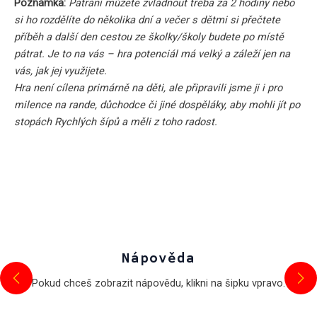
Poznámka:
Pátrání můžete zvládnout třeba za 2 hodiny nebo
si ho rozdělíte do několika dní a večer s dětmi si přečtete
příběh a další den cestou ze školky/školy budete po místě
pátrat. Je to na vás – hra potenciál má velký a záleží jen na
vás, jak jej využijete.
Hra není cílena primárně na děti, ale připravili jsme ji i pro
milence na rande, důchodce či jiné dospěláky, aby mohli jít po
stopách Rychlých šípů a měli z toho radost.
Nápověda
Pokud chceš zobrazit nápovědu, klikni na šipku vpravo.