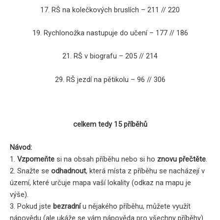
17. RŠ na kolečkových bruslích – 211 // 220
19. Rychlonožka nastupuje do učení – 177 // 186
21. RŠ v biografu – 205 // 214
29. RŠ jezdí na pětikolu – 96 // 306
celkem tedy 15 příběhů
Návod:
1.
Vzpomeňte
si na obsah příběhu nebo si ho
znovu přečtěte
.
2. Snažte se
odhadnout
, která místa z příběhu se nacházejí v
území, které určuje mapa vaší lokality (odkaz na mapu je
výše).
3. Pokud jste
bezradní
u nějakého příběhu, můžete využít
nápovědu (ale ukáže se vám nápověda pro všechny příběhy).