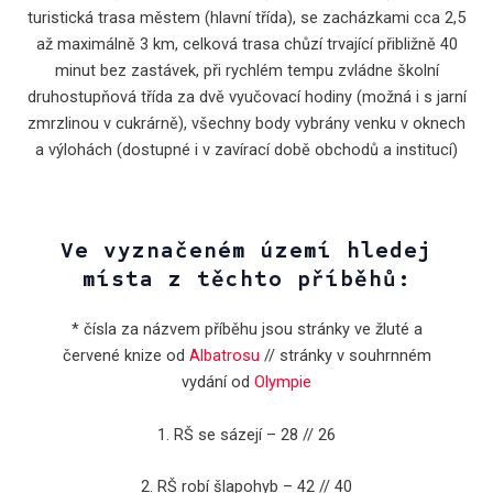
turistická trasa městem (hlavní třída), se zacházkami cca 2,5
až maximálně 3 km, celková trasa chůzí trvající přibližně 40
minut bez zastávek, při rychlém tempu zvládne školní
druhostupňová třída za dvě vyučovací hodiny (možná i s jarní
zmrzlinou v cukrárně), všechny body vybrány venku v oknech
a výlohách (dostupné i v zavírací době obchodů a institucí)
Ve vyznačeném území hledej
místa z těchto příběhů:
* čísla za názvem příběhu jsou stránky ve žluté a
červené knize od
Albatrosu
// stránky v souhrnném
vydání od
Olympie
1. RŠ se sázejí – 28 // 26
2. RŠ robí šlapohyb – 42 // 40