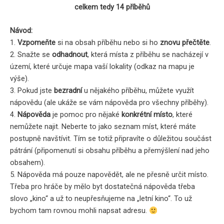
celkem tedy 14 příběhů
Návod:
1.
Vzpomeňte
si na obsah příběhu nebo si ho
znovu přečtěte
.
2. Snažte se
odhadnout
, která místa z příběhu se nacházejí v
území, které určuje mapa vaší lokality (odkaz na mapu je
výše).
3. Pokud jste
bezradní
u nějakého příběhu, můžete využít
nápovědu (ale ukáže se vám nápověda pro všechny příběhy).
4.
Nápověda
je pomoc pro nějaké
konkrétní místo
, které
nemůžete najit. Neberte to jako seznam míst, které máte
postupně navštívit. Tím se totiž připravíte o důležitou součást
pátrání (připomenutí si obsahu příběhu a přemýšlení nad jeho
obsahem).
5. Nápověda má pouze napovědět, ale ne přesně určit místo.
Třeba pro hráče by mělo byt dostatečná nápověda třeba
slovo „kino“ a už to neupřesňujeme na „letní kino“. To už
bychom tam rovnou mohli napsat adresu.