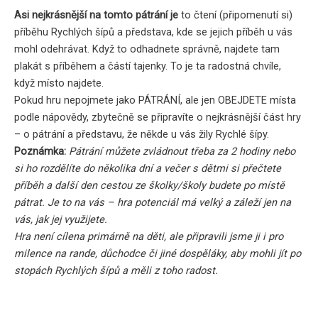
Asi nejkrásnější na tomto pátrání je
to čtení (připomenutí si)
příběhu Rychlých šípů a představa, kde se jejich příběh u vás
mohl odehrávat. Když to odhadnete správně, najdete tam
plakát s příběhem a částí tajenky. To je ta radostná chvíle,
když místo najdete.
Pokud hru nepojmete jako PÁTRÁNÍ, ale jen OBEJDETE místa
podle nápovědy, zbytečně se připravíte o nejkrásnější část hry
– o pátrání a představu, že někde u vás žily Rychlé šípy.
Poznámka:
Pátrání můžete zvládnout třeba za 2 hodiny nebo
si ho rozdělíte do několika dní a večer s dětmi si přečtete
příběh a další den cestou ze školky/školy budete po místě
pátrat. Je to na vás – hra potenciál má velký a záleží jen na
vás, jak jej využijete.
Hra není cílena primárně na děti, ale připravili jsme ji i pro
milence na rande, důchodce či jiné dospěláky, aby mohli jít po
stopách Rychlých šípů a měli z toho radost.