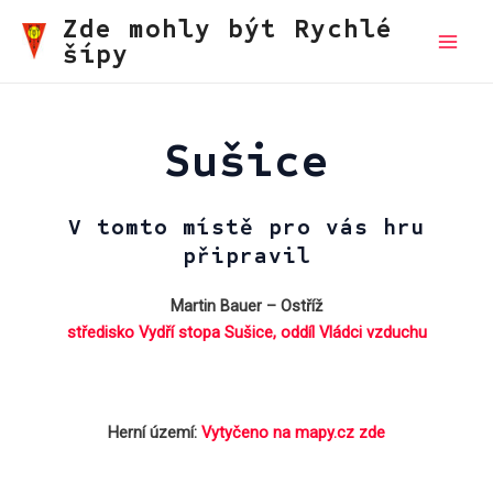
Přeskočit
Zde mohly být Rychlé
na
šípy
Main
obsah
Men
Sušice
V tomto místě pro vás hru
připravil
Martin Bauer – Ostříž
středisko Vydří stopa Sušice, oddíl Vládci vzduchu
Herní území:
Vytyčeno na mapy.cz zde