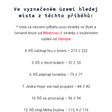
Ve vyznačeném území hledej
místa z těchto příběhů:
* čísla za názvem příběhu jsou stránky ve žluté a
červené knize od
Albatrosu
// stránky v souhrnném
vydání od
Olympie
4. RŠ začínají hru o totem – 213 // 222
5. RŠ o třech králích – 57 // 55
6. RŠ přijímají nováčka – 73 // 71
7. Jindra Hojer visí nad propastí – 84 // 82
10. RŠ se prozrazují – 96 // 94
12. RŠ vítají Mirka Dušína – 115, 9 // 116