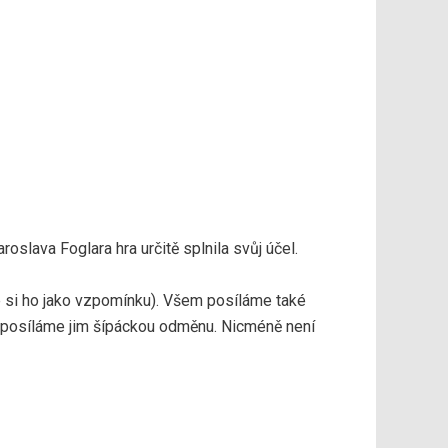
oslava Foglara hra určitě splnila svůj účel.
e si ho jako vzpomínku). Všem posíláme také
 a posíláme jim šípáckou odměnu. Nicméně není