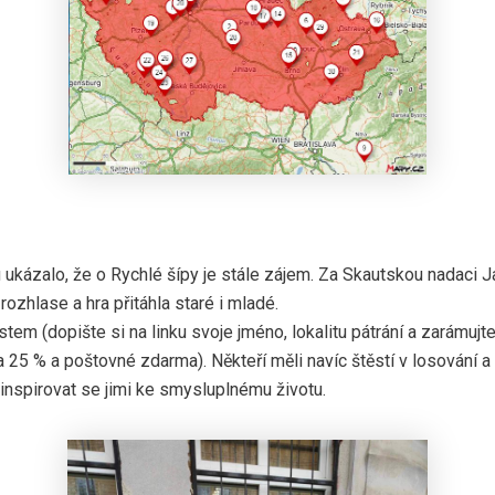
 ukázalo, že o Rychlé šípy je stále zájem. Za Skautskou nadaci Jar
 rozhlase a hra přitáhla staré i mladé.
m (dopište si na linku svoje jméno, lokalitu pátrání a zarámujt
 25 % a poštovné zdarma). Někteří měli navíc štěstí v losování
a inspirovat se jimi ke smysluplnému životu.