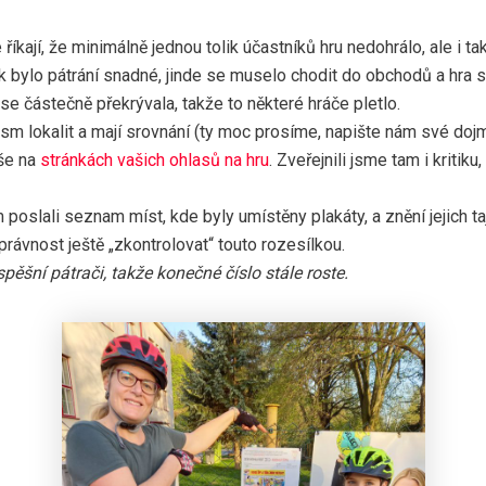
ají, že minimálně jednou tolik účastníků hru nedohrálo, ale i tak s
k bylo pátrání snadné, jinde se muselo chodit do obchodů a hra 
 se částečně překrývala, takže to některé hráče pletlo.
s osm lokalit a mají srovnání (ty moc prosíme, napište nám své doj
íše na
stránkách vašich ohlasů na hru
. Zveřejnili jsme tam i kritik
poslali seznam míst, kde byly umístěny plakáty, a znění jejich 
rávnost ještě „zkontrolovat“ touto rozesílkou.
spěšní pátrači, takže konečné číslo stále roste.