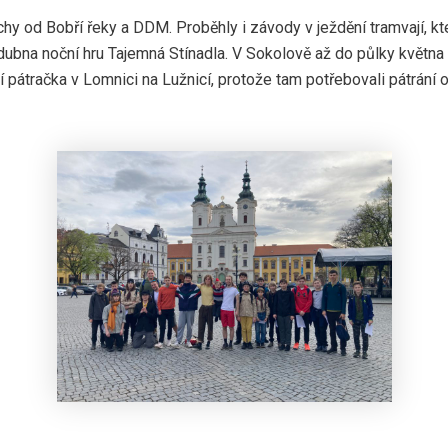
y od Bobří řeky a DDM. Proběhly i závody v ježdění tramvají, kte
 dubna noční hru Tajemná Stínadla. V Sokolově až do půlky květ
 pátračka v Lomnici na Lužnicí, protože tam potřebovali pátrání