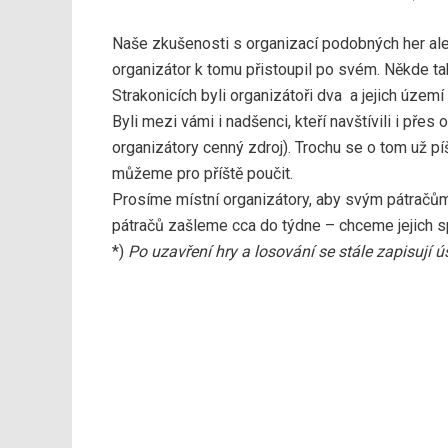
Naše zkušenosti s organizací podobných her ale řík
organizátor k tomu přistoupil po svém. Někde ta
Strakonicích byli organizátoři dva a jejich území
Byli mezi vámi i nadšenci, kteří navštívili i pře
organizátory cenný zdroj). Trochu se o tom už p
můžeme pro příště poučit.
Prosíme místní organizátory, aby svým pátračům 
pátračů zašleme cca do týdne – chceme jejich sp
*)
Po uzavření hry a losování se stále zapisují ú