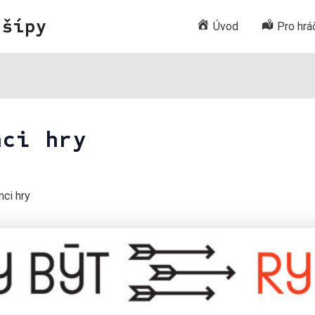
 šípy
Úvod
Pro hrá
nci hry
ci hry