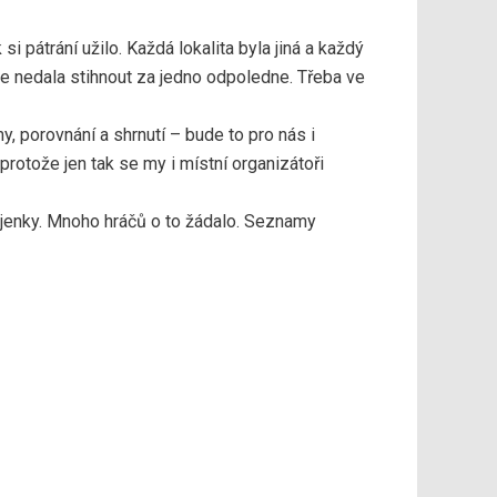
i pátrání užilo. Každá lokalita byla jiná a každý
se nedala stihnout za jedno odpoledne. Třeba ve
my, porovnání a shrnutí – bude to pro nás i
u, protože jen tak se my i místní organizátoři
tajenky. Mnoho hráčů o to žádalo. Seznamy