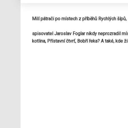
Milí pátrači po místech z příběhů Rychlých šípů
,
spisovatel Jaroslav Foglar nikdy neprozradil mís
kotlina, Přístavní čtvrť, Bobří řeka? A také, kde ž