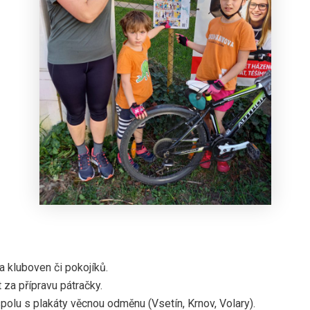
 kluboven či pokojíků.
 za přípravu pátračky.
olu s plakáty věcnou odměnu (Vsetín, Krnov, Volary).