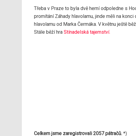
Třeba v Praze to byla dvě herní odpoledne s Hoch
promítání Záhady hlavolamu, jinde měli na konci
hlavolamu od Marka Čermáka. V květnu ještě běží
Stále běží hra
Stínadelská tajemství.
Celkem jsme zaregistrovali 2057 pátračů.
*)