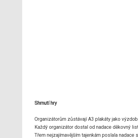
Shrnutí hry
Organizátorům zůstávají A3 plakáty jako výzdoba
Každý organizátor dostal od nadace děkovný list
Třem nejzajímavějším tajenkám poslala nadace sp